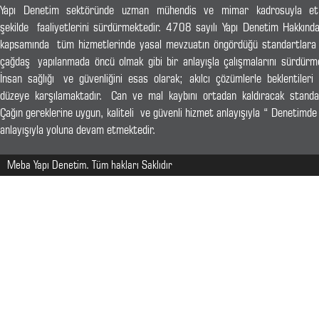
Yapı Denetim sektöründe uzman mühendis ve mimar kadrosuyla etk
şekilde faaliyetlerini sürdürmektedir. 4708 sayılı Yapı Denetim Hakkınd
kapsamında tüm hizmetlerinde yasal mevzuatın öngördüğü standartlara
çağdaş yapılanmada öncü olmak gibi bir anlayışla çalışmalarını sürdürme
İnsan sağlığı ve güvenliğini esas olarak; akılcı çözümlerle beklentileri
düzeye karşılamaktadır. Can ve mal kaybını ortadan kaldıracak standa
Çağın gereklerine uygun, kaliteli ve güvenli hizmet anlayışıyla “ Denetimde
anlayışıyla yoluna devam etmektedir.
Meba Yapı Denetim. Tüm hakları Saklıdır